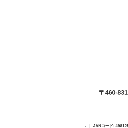
〒460-
-
JANコード: 498125