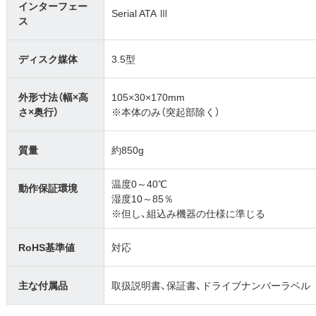
インターフェー
Serial ATA Ⅲ
ス
ディスク媒体
3.5型
外形寸法（幅×高
105×30×170mm
さ×奥行）
※本体のみ（突起部除く）
質量
約850g
温度0～40℃
動作保証環境
湿度10～85％
※但し、組込み機器の仕様に準じる
RoHS基準値
対応
主な付属品
取扱説明書、保証書、ドライブナンバーラベル