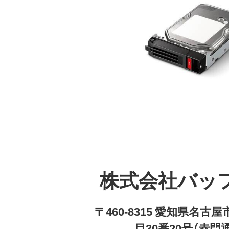
株式会社バッ
〒460-8315 愛知県名
目30番20号（赤門