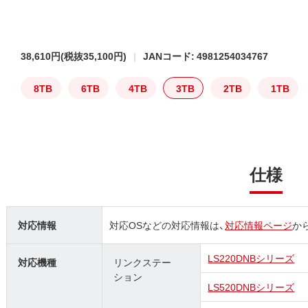
38,610円
(税抜35,100円)
JANコード: 4981254034767
8TB
6TB
4TB
3TB
2TB
1TB
仕様
対応情報
対応OSなどの対応情報は、
対応情報ページ
か
LS220DNBシリーズ
対応機種
リンクステー
ション
LS520DNBシリーズ