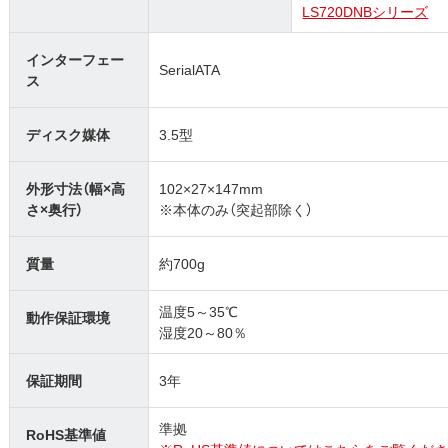
LS720DNBシリーズ
インターフェー
SerialATA
ス
ディスク媒体
3.5型
外形寸法（幅×高
102×27×147mm
さ×奥行）
※本体のみ（突起部除く）
質量
約700g
温度5～35℃
動作保証環境
湿度20～80％
保証期間
3年
準拠
RoHS基準値