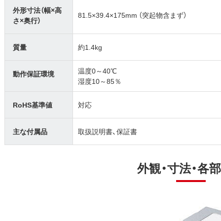
外形寸法（幅×高
81.5×39.4×175mm （突起物含まず）
さ×奥行）
質量
約1.4kg
温度0～40℃
動作保証環境
湿度10～85％
RoHS基準値
対応
主な付属品
取扱説明書、保証書
外観・寸法・各