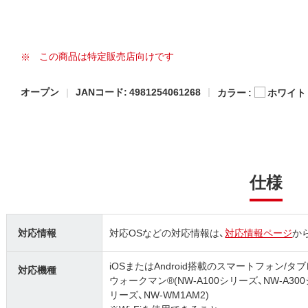
この商品は特定販売店向けです
オープン
JANコード: 4981254061268
カラー :
ホワイト
仕様
対応情報
対応OSなどの対応情報は、
対応情報ページ
か
iOSまたはAndroid搭載のスマートフォン/タブレ
対応機種
ウォークマン®(NW-A100シリーズ、NW-A300
リーズ、NW-WM1AM2)