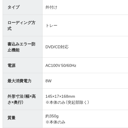
タイプ
外付け
ローディング方
トレー
式
書込みエラー防
DVD/CD対応
止機能
電源
AC100V 50/60Hz
最大消費電力
8W
外形寸法（幅×高
145×17×168mm
さ×奥行）
※本体のみ（突起部除く）
約350g
質量
※本体のみ