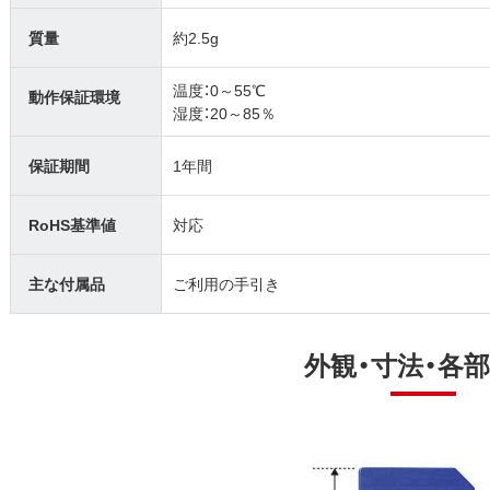
質量
約2.5g
温度：0～55℃
動作保証環境
湿度：20～85％
保証期間
1年間
RoHS基準値
対応
主な付属品
ご利用の手引き
外観・寸法・各