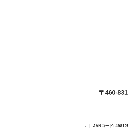
〒460-
-
JANコード: 498125