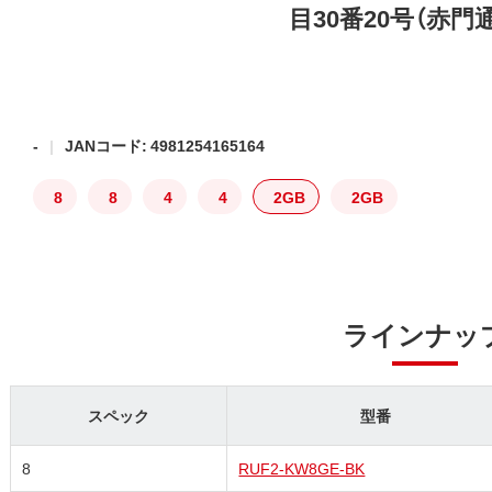
目30番20号（赤門
-
JANコード: 4981254165164
8
8
4
4
2GB
2GB
ラインナッ
スペック
型番
8
RUF2-KW8GE-BK