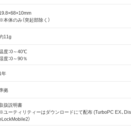
19.8×68×10mm
※本体のみ（突起部除く）
約11g
温度：0～40℃
湿度：0～90％
1年
準拠
取扱説明書
※ユーティリティーはダウンロードにて配布 (TurboPC EX、DiskForm
eLockMobile2）