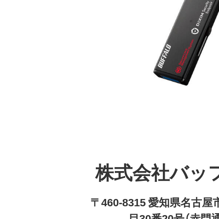
株式会社バッ
〒460-8315 愛知県名
目30番20号（赤門