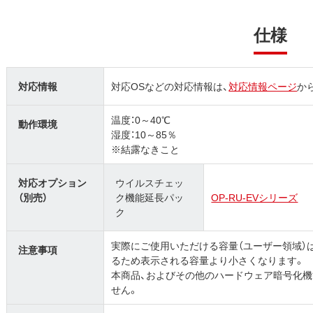
仕様
対応情報
対応OSなどの対応情報は、
対応情報ページ
か
温度：0～40℃
動作環境
湿度：10～85％
※結露なきこと
対応オプション
ウイルスチェッ
（別売）
ク機能延長パッ
OP-RU-EVシリーズ
ク
実際にご使用いただける容量（ユーザー領域）
注意事項
るため表示される容量より小さくなります。
本商品、およびその他のハードウェア暗号化
せん。