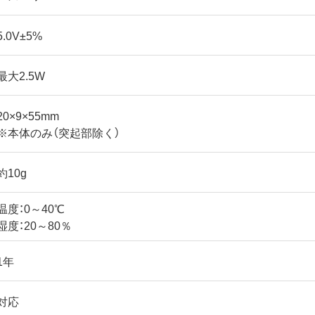
5.0V±5%
最大2.5W
20×9×55mm
※本体のみ（突起部除く）
約10g
温度：0～40℃
湿度：20～80％
1年
対応