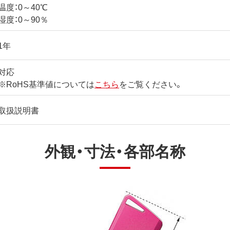
温度：0～40℃
湿度：0～90％
1年
対応
※RoHS基準値については
こちら
をご覧ください。
取扱説明書
外観・寸法・各部名称