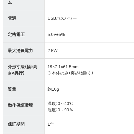
ム
電源
USBバスパワー
定格電圧
5.0V±5%
最大消費電力
2.5W
外形寸法（幅×高
19×7.1×61.5mm
さ×奥行）
※本体のみ（突起物除く）
質量
約10g
温度：0～40℃
動作保証環境
湿度：0～90％
保証期間
1年