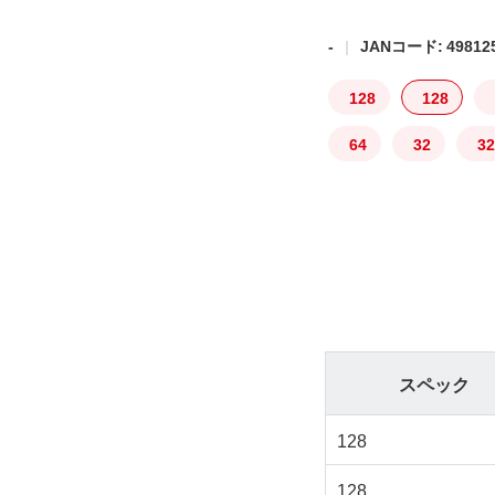
-
JANコード: 498125
128
128
64
32
32
スペック
128
128