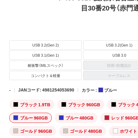
目30番20号（赤門
USB 3.2(Gen 2)
USB 3.2(Gen 1)
USB 3.1(Gen 1)
USB 3.0
耐衝撃（MILスペック）
防雨・防塵設計
コンパクト＆軽量
ケーブルレス
-
JANコード: 4981254053690
カラー :
ブルー
ブラック 1.9TB
ブラック 960GB
ブラック 4
ブルー 960GB
ブルー 480GB
レッド 960G
ゴールド 960GB
ゴールド 480GB
ホワイト 