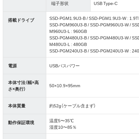
端子形状
USB Type-C
SSD-PGM1.9U3-B / SSD-PGM1.9U3-W : 1.9T
搭載ドライブ
SSD-PGM960U3-B / SSD-PGM960U3-W / SS
M960U3-L : 960GB
SSD-PGM480U3-B / SSD-PGM480U3-W / SS
M480U3-L : 480GB
SSD-PGM240U3-B / SSD-PGM240U3-W : 24
電源
USBバスパワー
本体寸法（幅×高
50×10.9×95mm
さ×奥行）
本体質量
約52g（ケーブル含まず）
温度5〜35℃
動作保証環境
湿度10〜85％