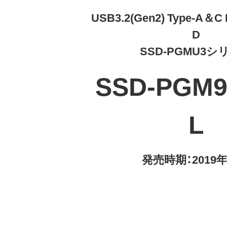
USB3.2(Gen2) Type-A＆C M
D
SSD-PGMU3シ
SSD-PGM9
L
発売時期：2019年