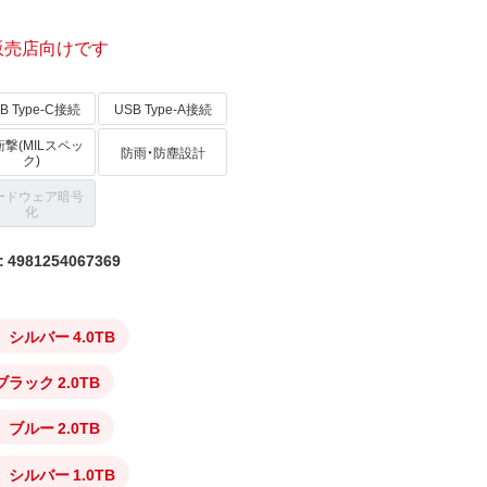
販売店向けです
B Type-C接続
USB Type-A接続
撃(MILスペッ
防雨・防塵設計
ク)
ードウェア暗号
化
4981254067369
シルバー 4.0TB
ブラック 2.0TB
ブルー 2.0TB
シルバー 1.0TB