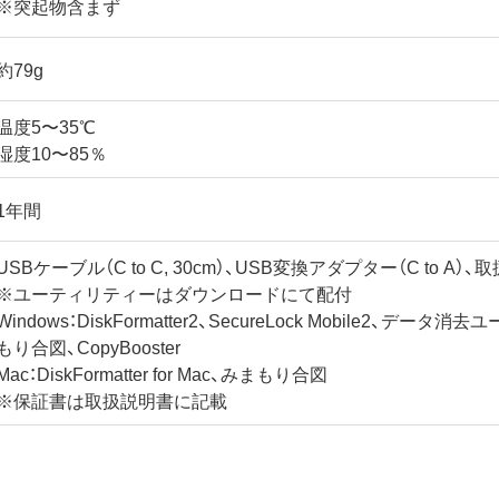
※突起物含まず
約79g
温度5〜35℃
湿度10〜85％
1年間
USBケーブル（C to C, 30cm）、USB変換アダプター（C to A）
※ユーティリティーはダウンロードにて配付
Windows：DiskFormatter2、SecureLock Mobile2、デー
もり合図、CopyBooster
Mac：DiskFormatter for Mac、みまもり合図
※保証書は取扱説明書に記載