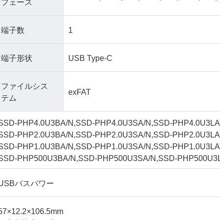
フェース
端子数
1
端子形状
USB Type-C
ファイルシス
exFAT
テム
SSD-PHP4.0U3BA/N,SSD-PHP4.0U3SA/N,SSD-PHP4.0U3LA/N
SSD-PHP2.0U3BA/N,SSD-PHP2.0U3SA/N,SSD-PHP2.0U3LA/N
SSD-PHP1.0U3BA/N,SSD-PHP1.0U3SA/N,SSD-PHP1.0U3LA/N
SSD-PHP500U3BA/N,SSD-PHP500U3SA/N,SSD-PHP500U3LA
USBバスパワー
57×12.2×106.5mm