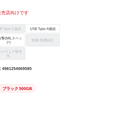
販売店向けです
B Type-C接続
USB Type-A接続
撃(MILスペッ
防雨・防塵設計
ク)
ードウェア暗号
化
4981254069585
ブラック 500GB