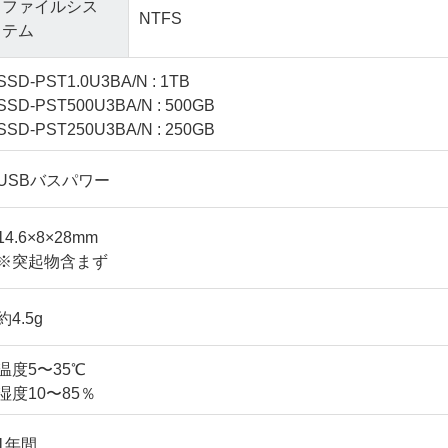
ファイルシス
NTFS
テム
SSD-PST1.0U3BA/N : 1TB
SSD-PST500U3BA/N : 500GB
SSD-PST250U3BA/N : 250GB
USBバスパワー
14.6×8×28mm
※突起物含まず
約4.5g
温度5〜35℃
湿度10〜85％
1年間