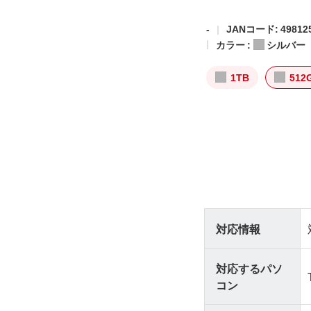
-
JANコード: 498125
カラー :
シルバー
1TB
512
対応情報
対応するパソ
コン