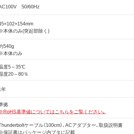
AC100V 50/60Hz
45×102×154mm
※本体のみ(突起部除く)
約540g
※本体のみ
温度5～35℃
湿度20～80％
1年
準拠
※RoHS基準値についてはこちらをご覧ください。
Thunderboltケーブル（100cm）、ACアダプター、取扱説明書
※保証書はパッケージ内ブタに記載