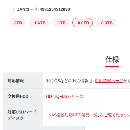
-
JANコード: 4981254512890
2TB
1.6TB
1TB
0.6TB
0.3TB
仕様
対応情報
対応OSなどの対応情報は、
対応情報ページ
か
交換用HDD
HD-HQFBSシリーズ
対応USBハード
「NAS増設対応HDD製品一覧｣をご覧ください
ディスク