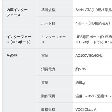
内蔵インター
準拠規格
Serial ATA(1.0規格準拠
フェース
ポート数
4ポート（HD接続済み）
インターフェー
インターフェー
UPS専用ポート(D-SUB
ス（UPSポート）
ス
※USBポートでのUP
その他
電源
AC100V 50/60Hz
消費電力
約57W
質量
約8kg
動作環境
温度5～35℃、湿度20
取得規格
VCCI Class A