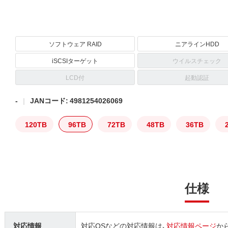
ソフトウェア RAID
ニアラインHDD
iSCSIターゲット
ウイルスチェック
LCD付
起動認証
-
JANコード: 4981254026069
120TB
96TB
72TB
48TB
36TB
仕様
対応情報
対応OSなどの対応情報は、
対応情報ページ
か