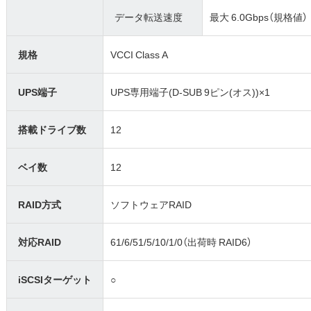
データ転送速度
最大 6.0Gbps（規格値）
規格
VCCI Class A
UPS端子
UPS専用端子(D-SUB 9ピン(オス))×1
搭載ドライブ数
12
ベイ数
12
RAID方式
ソフトウェアRAID
対応RAID
61/6/51/5/10/1/0（出荷時 RAID6）
iSCSIターゲット
○