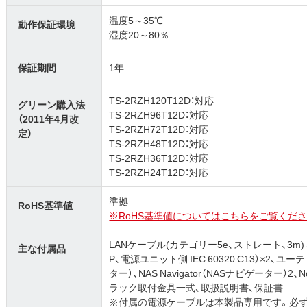
温度5～35℃
動作保証環境
湿度20～80％
保証期間
1年
TS-2RZH120T12D：対応
グリーン購入法
TS-2RZH96T12D：対応
（2011年4月改
TS-2RZH72T12D：対応
定）
TS-2RZH48T12D：対応
TS-2RZH36T12D：対応
TS-2RZH24T12D：対応
準拠
RoHS基準値
※RoHS基準値についてはこちらをご覧くださ
LANケーブル(カテゴリー5e、ストレート、3m) 、
主な付属品
P、電源ユニット側 IEC 60320 C13）×2、ユーテ
ター）、NAS Navigator（NASナビゲーター）2、No
ラック取付金具一式、取扱説明書、保証書
※付属の電源ケーブルは本製品専用です。必