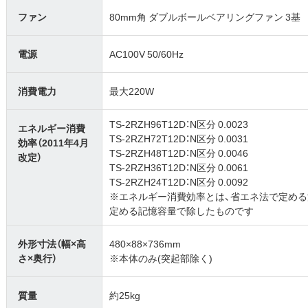
ファン
80mm角 ダブルボールベアリングファン 3基
電源
AC100V 50/60Hz
消費電力
最大220W
TS-2RZH96T12D：N区分 0.0023
エネルギー消費
TS-2RZH72T12D：N区分 0.0031
効率（2011年4月
TS-2RZH48T12D：N区分 0.0046
改定）
TS-2RZH36T12D：N区分 0.0061
TS-2RZH24T12D：N区分 0.0092
※エネルギー消費効率とは、省エネ法で定め
定める記憶容量で除したものです
外形寸法（幅×高
480×88×736mm
さ×奥行）
※本体のみ(突起部除く)
質量
約25kg