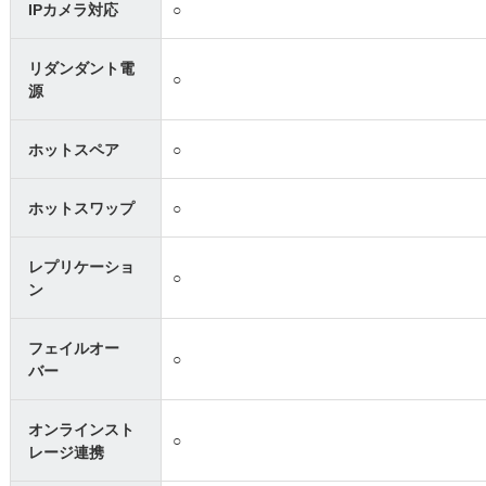
IPカメラ対応
○
リダンダント電
○
源
ホットスペア
○
ホットスワップ
○
レプリケーショ
○
ン
フェイルオー
○
バー
オンラインスト
○
レージ連携