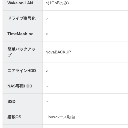
Wake on LAN
○(1GbEのみ)
ドライブ暗号化
○
TimeMachine
○
簡単バックアッ
NovaBACKUP
プ
ニアラインHDD
○
NAS専用HDD
－
SSD
－
搭載OS
Linuxベース独自