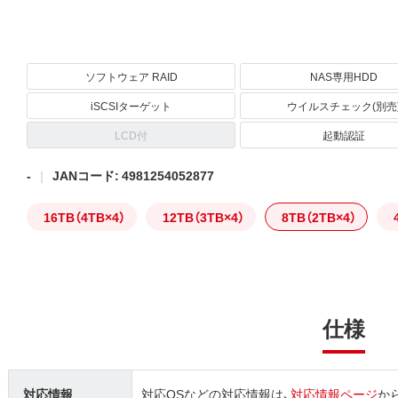
ソフトウェア RAID
NAS専用HDD
iSCSIターゲット
ウイルスチェック(別売
LCD付
起動認証
-
JANコード: 4981254052877
16TB（4TB×4）
12TB（3TB×4）
8TB（2TB×4）
仕様
対応情報
対応OSなどの対応情報は、
対応情報ページ
か