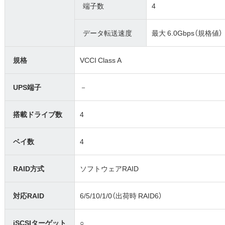
端子数
4
データ転送速度
最大 6.0Gbps（規格値）
規格
VCCI Class A
UPS端子
－
搭載ドライブ数
4
ベイ数
4
RAID方式
ソフトウェアRAID
対応RAID
6/5/10/1/0（出荷時 RAID6）
iSCSIターゲット
○