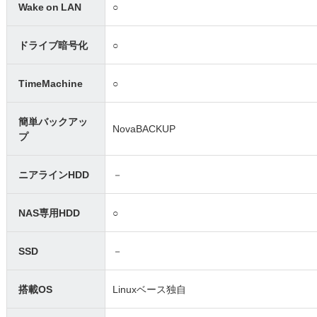
Wake on LAN
○
ドライブ暗号化
○
TimeMachine
○
簡単バックアッ
NovaBACKUP
プ
ニアラインHDD
－
NAS専用HDD
○
SSD
－
搭載OS
Linuxベース独自