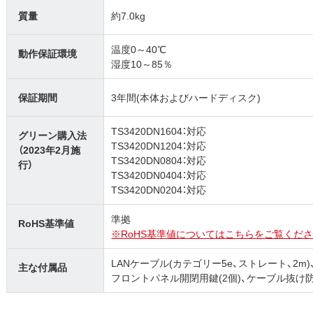
質量
約7.0kg
温度0～40℃
動作保証環境
湿度10～85％
保証期間
3年間(本体およびハードディスク)
TS3420DN1604：対応
グリーン購入法
TS3420DN1204：対応
（2023年2月施
TS3420DN0804：対応
行）
TS3420DN0404：対応
TS3420DN0204：対応
準拠
RoHS基準値
※RoHS基準値についてはこちらをご覧くださ
LANケーブル(カテゴリー5e、ストレート、2m)
主な付属品
フロントパネル開閉用鍵(2個)、ケーブル抜け防