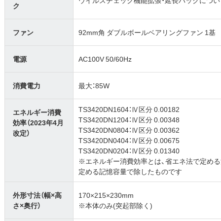
ウイルスチェック機能拡張・延長パックについ
ク
ファン
92mm角 ダブルボールベアリングファン 1基
電源
AC100V 50/60Hz
消費電力
最大：85W
TS3420DN1604：Ⅳ区分 0.00182
エネルギー消費
TS3420DN1204：Ⅳ区分 0.00348
効率（2023年4月
TS3420DN0804：Ⅳ区分 0.00362
改定）
TS3420DN0404：Ⅳ区分 0.00675
TS3420DN0204：Ⅳ区分 0.01340
※エネルギー消費効率とは、省エネ法で定め
定める記憶容量で除したものです
外形寸法（幅×高
170×215×230mm
さ×奥行）
※本体のみ(突起部除く)