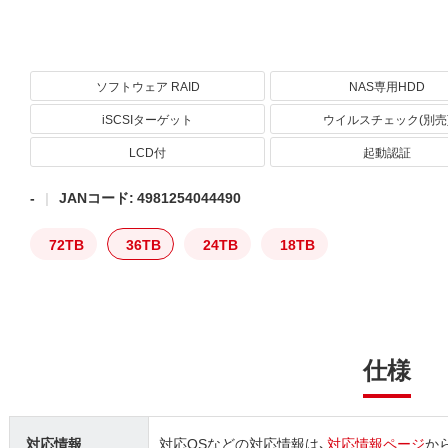
ソフトウェア RAID
NAS専用HDD
iSCSIターゲット
ウイルスチェック(別売
LCD付
起動認証
-
JANコード: 4981254044490
72TB
36TB
24TB
18TB
仕様
対応情報
対応OSなどの対応情報は、
対応情報ページ
か