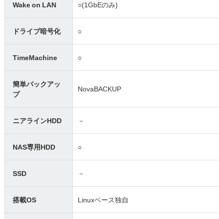
Wake on LAN
○(1GbEのみ)
ドライブ暗号化
○
TimeMachine
○
簡単バックアッ
NovaBACKUP
プ
ニアラインHDD
－
NAS専用HDD
○
SSD
－
搭載OS
Linuxベース独自