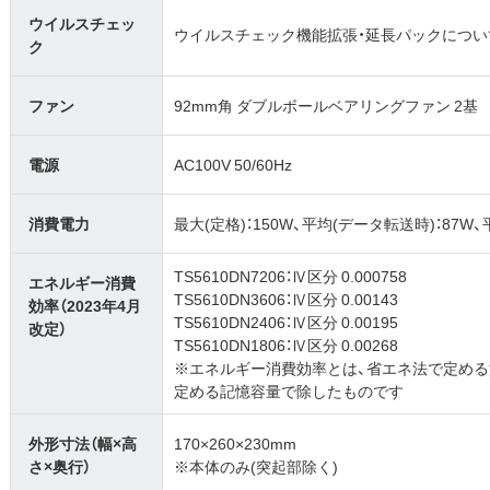
ウイルスチェッ
ウイルスチェック機能拡張・延長パックについ
ク
ファン
92mm角 ダブルボールベアリングファン 2基
電源
AC100V 50/60Hz
消費電力
最大(定格)：150W、平均(データ転送時)：87W、
TS5610DN7206：Ⅳ区分 0.000758
エネルギー消費
TS5610DN3606：Ⅳ区分 0.00143
効率（2023年4月
TS5610DN2406：Ⅳ区分 0.00195
改定）
TS5610DN1806：Ⅳ区分 0.00268
※エネルギー消費効率とは、省エネ法で定め
定める記憶容量で除したものです
外形寸法（幅×高
170×260×230mm
さ×奥行）
※本体のみ(突起部除く)