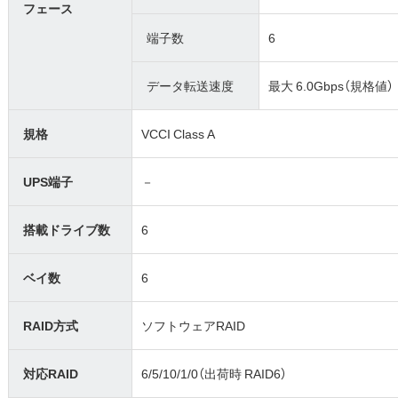
フェース
端子数
6
データ転送速度
最大 6.0Gbps（規格値）
規格
VCCI Class A
UPS端子
－
搭載ドライブ数
6
ベイ数
6
RAID方式
ソフトウェアRAID
対応RAID
6/5/10/1/0（出荷時 RAID6）