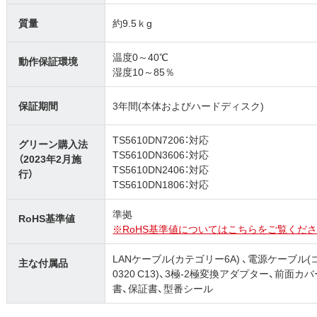
質量
約9.5ｋg
温度0～40℃
動作保証環境
湿度10～85％
保証期間
3年間(本体およびハードディスク)
TS5610DN7206：対応
グリーン購入法
TS5610DN3606：対応
（2023年2月施
TS5610DN2406：対応
行）
TS5610DN1806：対応
準拠
RoHS基準値
※RoHS基準値についてはこちらをご覧くださ
LANケーブル(カテゴリー6A) 、電源ケーブル(コン
主な付属品
0320 C13)、3極-2極変換アダプター、前
書、保証書、型番シール