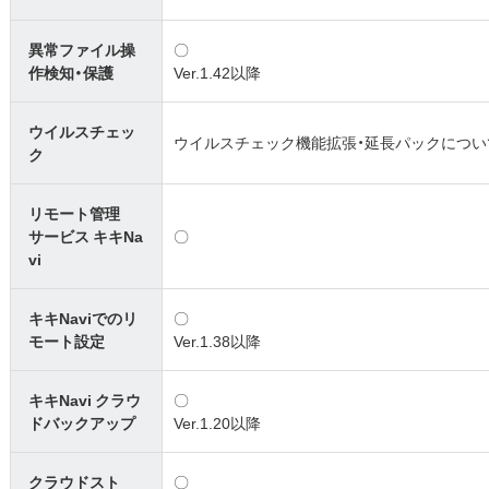
異常ファイル操
〇
作検知・保護
Ver.1.42以降
ウイルスチェッ
ウイルスチェック機能拡張・延長パックについ
ク
リモート管理
サービス キキNa
〇
vi
キキNaviでのリ
〇
モート設定
Ver.1.38以降
キキNavi クラウ
〇
ドバックアップ
Ver.1.20以降
クラウドスト
〇