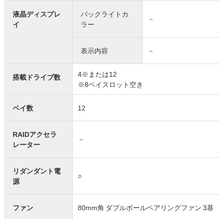
液晶ディスプレ
バックライトカ
－
イ
ラー
表示内容
－
4※または12
搭載ドライブ数
※8ベイスロット空き
ベイ数
12
RAIDアクセラ
－
レーター
リダンダント電
○
源
ファン
80mm角 ダブルボールベアリングファン 3基