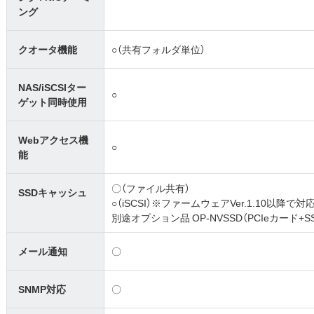
ング
クオータ機能
○（共有フォルダ単位）
NAS/iSCSIター
○
ゲット同時使用
Webアクセス機
○
能
〇（ファイル共有）
SSDキャッシュ
○（iSCSI）※ファームウェアVer.1.10以降で対
別途オプション品 OP-NVSSD（PCIeカード
メール通知
〇
SNMP対応
〇