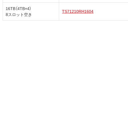
16TB（4TB×4）
TS71210RH1604
8スロット空き