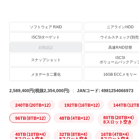
ソフトウェア RAID
ニアラインHDD
iSCSIターゲット
ウイルスチェック(別売
起動認証
高速RAID切替
iSCSI
スナップショット
ボリュームバックアッ
メタデータ二重化
16GB ECCメモリー
2,589,400円
(税抜2,354,000円)
JANコード: 4981254066973
240TB（20TB×12）
192TB（16TB×12）
144TB（12T
80TB（20TB×4）
96TB（8TB×12）
48TB（4TB×12）
8スロット空き
40TB（10TB×4）
32TB（8TB×4）
16TB（4TB×4）
8スロット空き
8スロット空き
8スロット空き