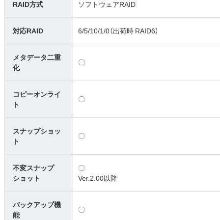
RAID方式
ソフトウェアRAID
対応RAID
6/5/10/1/0（出荷時 RAID6）
メタデータ二重
〇
化
コピーオンライ
〇
ト
スナップショッ
〇
ト
不変スナップ
〇
ショット
Ver.2.00以降
バックアップ機
〇
能