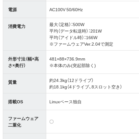
電源
AC100V 50/60Hz
最大（定格）：500W
消費電力
平均（データ転送時）：201W
平均（アイドル時）：166W
※ファームウェアVer.2.04で測定
外形寸法（幅×高
481×88×736.9mm
さ×奥行）
※本体のみ(突起部除く)
約24.3kg（12ドライブ）
質量
約18.1kg（4ドライブ、8スロット空き）
搭載OS
Linuxベース独自
ファームウェア
〇
二重化