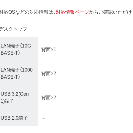
対応OSなどの対応情報は、
対応情報ページ
からご確認いただけ
デスクトップ
LAN端子（10G
背面×1
BASE-T）
LAN端子（1000
背面×2
BASE-T）
USB 3.2(Gen
背面×2
1)端子
USB 2.0端子
－