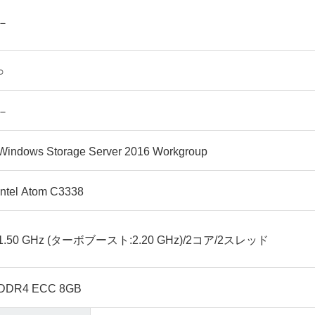
－
○
－
Windows Storage Server 2016 Workgroup
Intel Atom C3338
1.50 GHz (ターボブースト:2.20 GHz)/2コア/2スレッド
DDR4 ECC 8GB