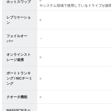
○
ホットスワップ
※システム領域で使用しているドライブが故
レプリケーショ
○
ン
フェイルオー
－
バー
オンラインスト
○
レージ連携
ポートトランキ
ング / NICチーミ
○
ング
クオータ機能
○
NAS/iSCSIター