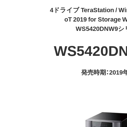
4ドライブ TeraStation / Win
oT 2019 for Storage
WS5420DNW9
WS5420D
発売時期：2019