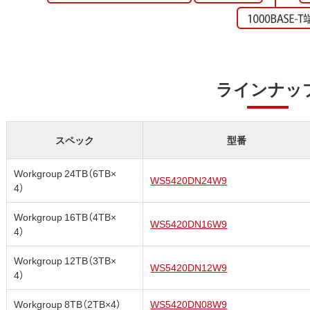
ラインナッ
スペック
型番
Workgroup 24TB（6TB×
WS5420DN24W9
4）
Workgroup 16TB（4TB×
WS5420DN16W9
4）
Workgroup 12TB（3TB×
WS5420DN12W9
4）
Workgroup 8TB（2TB×4）
WS5420DN08W9