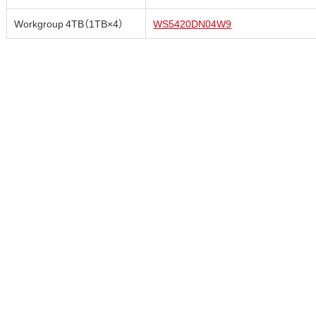
Workgroup 4TB（1TB×4）
WS5420DN04W9