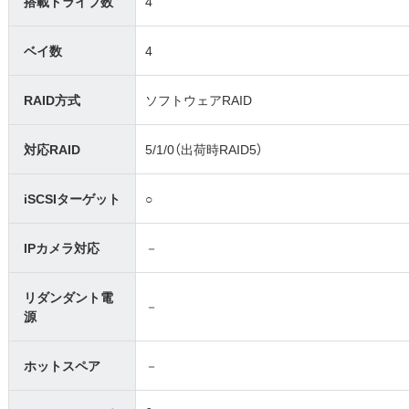
搭載ドライブ数
4
ベイ数
4
RAID方式
ソフトウェアRAID
対応RAID
5/1/0（出荷時RAID5）
iSCSIターゲット
○
IPカメラ対応
－
リダンダント電
－
源
ホットスペア
－