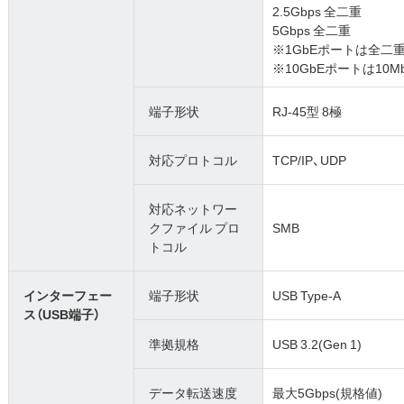
2.5Gbps 全二重
5Gbps 全二重
※1GbEポートは全二
※10GbEポートは10M
端子形状
RJ-45型 8極
対応プロトコル
TCP/IP、UDP
対応ネットワー
クファイル プロ
SMB
トコル
インターフェー
端子形状
USB Type-A
ス（USB端子）
準拠規格
USB 3.2(Gen 1)
データ転送速度
最大5Gbps(規格値)