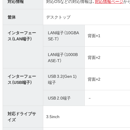
対応情報
対応OSなどの対応情報は、
対応情報ページ
か
筐体
デスクトップ
インターフェー
LAN端子（10GBA
背面×1
ス（LAN端子）
SE-T）
LAN端子（1000B
背面×2
ASE-T）
インターフェー
USB 3.2(Gen 1)
背面×2
ス（USB端子）
端子
USB 2.0端子
－
対応ドライブサ
3.5inch
イズ