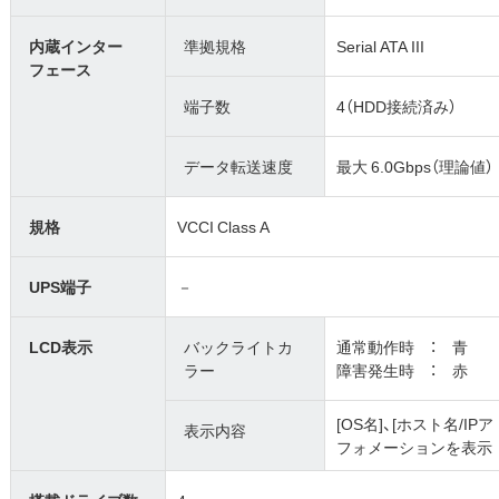
内蔵インター
準拠規格
Serial ATA III
フェース
端子数
4（HDD接続済み）
データ転送速度
最大 6.0Gbps（理論値）
規格
VCCI Class A
UPS端子
－
LCD表示
バックライトカ
通常動作時 ： 青
ラー
障害発生時 ： 赤
[OS名]、[ホスト名/IPア
表示内容
フォメーションを表示