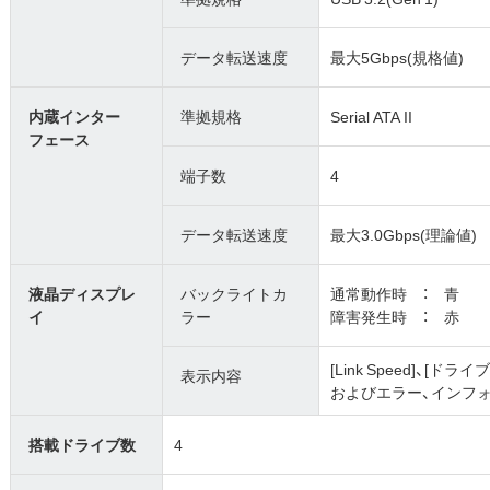
データ転送速度
最大5Gbps(規格値)
内蔵インター
準拠規格
Serial ATA II
フェース
端子数
4
データ転送速度
最大3.0Gbps(理論値)
液晶ディスプレ
バックライトカ
通常動作時 ： 青
イ
ラー
障害発生時 ： 赤
[Link Speed]、[ド
表示内容
およびエラー、インフ
搭載ドライブ数
4