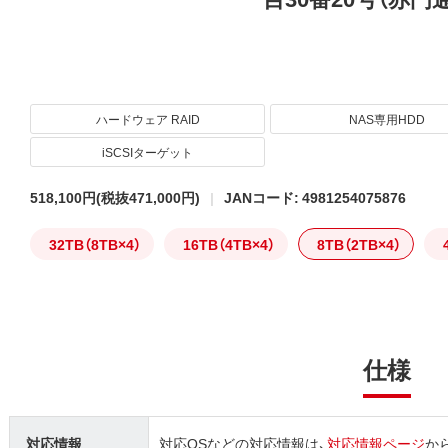
ハードウェア RAID
NAS専用HDD
iSCSIターゲット
518,100円
(税抜471,000円)
JANコード: 4981254075876
32TB（8TB×4）
16TB（4TB×4）
8TB（2TB×4）
仕様
対応情報
対応OSなどの対応情報は、
対応情報ページ
か