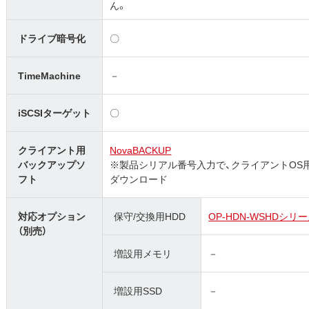
ん。
ドライブ暗号化
〇
TimeMachine
－
iSCSIターゲット
〇
クライアント用
NovaBACKUP
バックアップソ
※製品シリアル番号入力で、クライアントOS用
フト
ダウンロード
対応オプション
保守/交換用HDD
OP-HDN-WSHDシリ
（別売）
増設用メモリ
－
増設用SSD
－