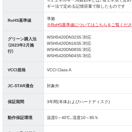
ギー法で定める記憶容量で除したものです
準拠
RoHS基準値
※RoHS基準値についてはこちらをご覧くださ
WSH5420DN32S5：対応
グリーン購入法
WSH5420DN16S5：対応
（2023年2月施
WSH5420DN08S5：対応
行）
WSH5420DN04S5：対応
VCCI規格
VCCI Class A
JC-STAR適合
対象外
保証期間
3年間(本体およびハードディスク)
動作保証環境
温度0～40℃、湿度10～85％