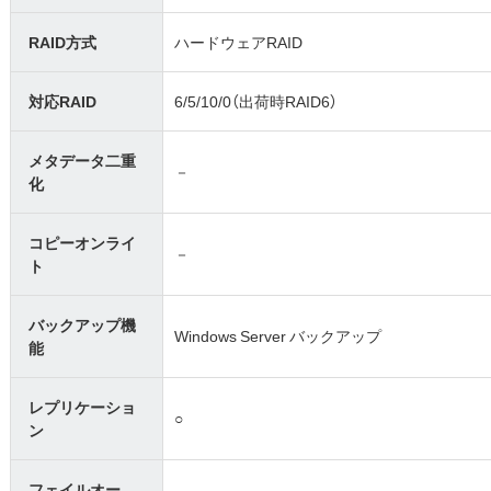
RAID方式
ハードウェアRAID
対応RAID
6/5/10/0（出荷時RAID6）
メタデータ二重
－
化
コピーオンライ
－
ト
バックアップ機
Windows Server バックアップ
能
レプリケーショ
○
ン
フェイルオー