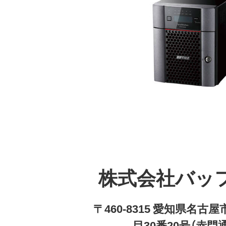
株式会社バッ
〒460-8315 愛知県名
目30番20号（赤門