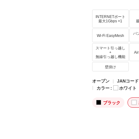
INTERNETポート
最大1Gbps ×1
最
バ
Wi-Fi EasyMesh
スマート引っ越し
+
Ai
無線引っ越し機能
壁掛け
オープン
JANコード: 
カラー :
ホワイト
ブラック