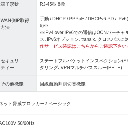
端子形状
RJ-45型 8極
手動 / DHCP / PPPoE / DHCPv6-PD / IPv6(I
WAN側IP取得
6)※
方法
※IPv4 over IPv6での通信はOCNバーチ
ス、IPv6オプション、transix、クロスパ
作サービス確認はこちらからご確認下さい
セキュリ
ステートフルパケットインスペクション(SP
ティー
タリング、VPNマルチパススルー(PPTP)
その他機能
回線自動判別切替機能
ネット脅威ブロッカー2 ベーシック
AC100V 50/60Hz