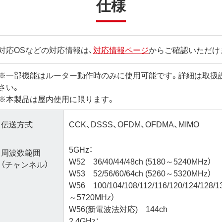
仕様
対応OSなどの対応情報は、
対応情報ページ
からご確認いただけ
※一部機能はルーター動作時のみに使用可能です。詳細は取扱
さい。
※本製品は屋内使用に限ります。
伝送方式
CCK、DSSS、OFDM、OFDMA、MIMO
5GHz：
周波数範囲
W52 36/40/44/48ch (5180～5240MHz）
（チャンネル）
W53 52/56/60/64ch (5260～5320MHz）
W56 100/104/108/112/116/120/124/128/1
～5720MHz）
W56(新電波法対応) 144ch
2.4GHz：