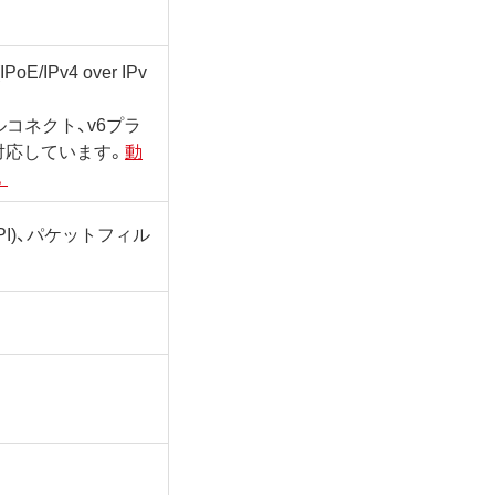
PoE/IPv4 over IPv
ャルコネクト、v6プラ
スに対応しています。
動
。
I)、パケットフィル