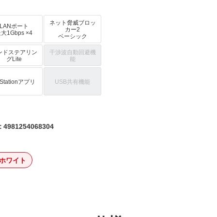
ネット脅威ブロッ
LANポート
カー2
大1Gbps ×4
ベーシック
ンドステアリン
干渉波自動回避機
グLite
能
rStationアプリ
USB共有機能
4981254068304
ホワイト