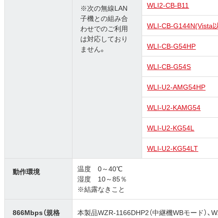
WLI2-CB-B11
※次の無線LAN
子機との組み合
WLI-CB-G144N(Vis
わせでのご利用
は対応しており
WLI-CB-G54HP
ません。
WLI-CB-G54S
WLI-U2-AMG54HP
WLI-U2-KAMG54
WLI-U2-KG54L
WLI-U2-KG54LT
温度 0～40℃
動作環境
湿度 10～85％
※結露なきこと
866Mbps（規格
本製品WZR-1166DHP2（中継機WBモード）、WZ