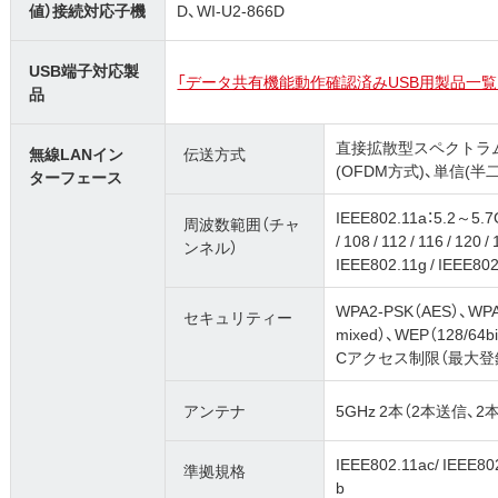
値）接続対応子機
D、WI-U2-866D
USB端子対応製
「データ共有機能動作確認済みUSB用製品一覧
品
直接拡散型スペクトラム
無線LANイン
伝送方式
(OFDM方式)、単信(半
ターフェース
IEEE802.11a：5.2～5.7GHz（
周波数範囲（チャ
/ 108 / 112 / 116 / 120 /
ンネル）
IEEE802.11g / IEEE80
WPA2-PSK（AES）、WPA
セキュリティー
mixed）、WEP（128
Cアクセス制限（最大登
アンテナ
5GHz 2本（2本送信、2
IEEE802.11ac/ IEEE802
準拠規格
b