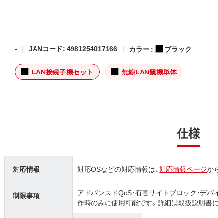
-
JANコード: 4981254017166
カラー :
ブラック
LAN接続子機セット
無線LAN親機単体
仕様
対応情報
対応OSなどの対応情報は、
対応情報ページ
か
アドバンスドQoS・有害サイトブロック・デ
制限事項
作時のみに使用可能です。詳細は取扱説明書