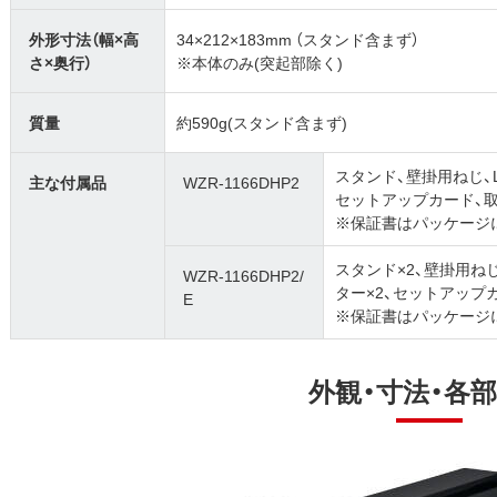
外形寸法（幅×高
34×212×183mm （スタンド含まず）
さ×奥行）
※本体のみ(突起部除く)
質量
約590g(スタンド含まず)
スタンド、壁掛用ねじ、L
主な付属品
WZR-1166DHP2
セットアップカード、
※保証書はパッケージ
スタンド×2、壁掛用ねじ
WZR-1166DHP2/
ター×2、セットアップ
E
※保証書はパッケージ
外観・寸法・各