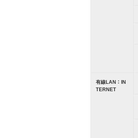
有線LAN ： IN
TERNET