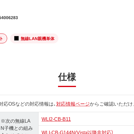
4006283
ト
無線LAN親機単体
仕様
対応OSなどの対応情報は、
対応情報ページ
からご確認いただけ
WLI2-CB-B11
※次の無線LA
N子機との組み
WLI-CB-G144N(Vista以降非対応）