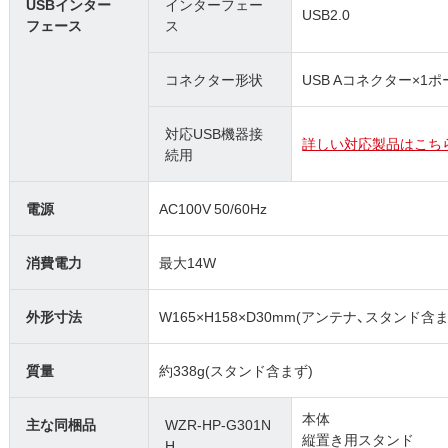
USBインター
インターフェー
USB2.0
フェース
ス
コネクター形状
USB Aコネクター×1
対応USB機器接
詳しい対応製品はこち
続用
電源
AC100V 50/60Hz
消費電力
最大14W
外形寸法
W165×H158×D30mm(アンテナ、スタンド含ま
質量
約338g(スタンド含まず)
本体
主な同梱品
WZR-HP-G301N
縦置き用スタンド
H