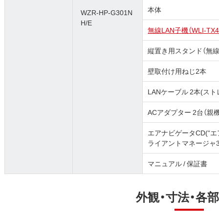
本体
WZR-HP-G301N
H/E
無線LAN子機（WLI-TX4
縦置き用スタンド（無線
壁取付け用ねじ2本
LANケーブル 2本(スト
ACアダプター 2台（親機
エアナビゲータCD(“エ
ライアントマネージャ3”
マニュアル / 保証書
外観・寸法・各