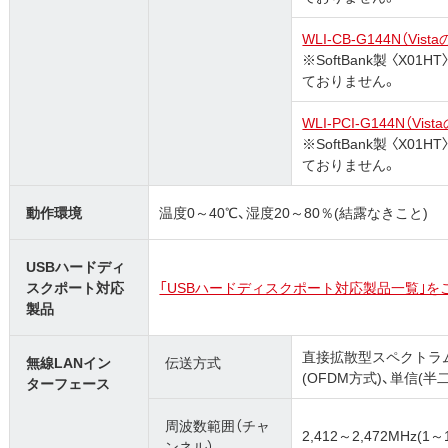
WLI-CB-G144N（Vis
※SoftBank製 〈X
ておりません。
WLI-PCI-G144N（Vi
※SoftBank製 〈X
ておりません。
動作環境
温度0～40℃、湿度20～80％(結露なきこと)
USBハードディ
スクポート対応
「USBハードディスクポート対応製品一覧｣を
製品
直接拡散型スペクトラム
無線LANイン
伝送方式
(OFDM方式)、単信(半
ターフェース
周波数範囲（チャ
2,412～2,472MHz(1～
ンネル）