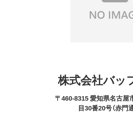
株式会社バッ
〒460-8315 愛知県名
目30番20号（赤門