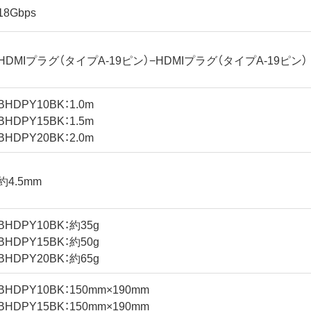
18Gbps
HDMIプラグ（タイプA-19ピン）−HDMIプラグ（タイプA-19ピン）
BHDPY10BK：1.0m
BHDPY15BK：1.5m
BHDPY20BK：2.0m
約4.5mm
BHDPY10BK：約35g
BHDPY15BK：約50g
BHDPY20BK：約65g
BHDPY10BK：150mm×190mm
BHDPY15BK：150mm×190mm