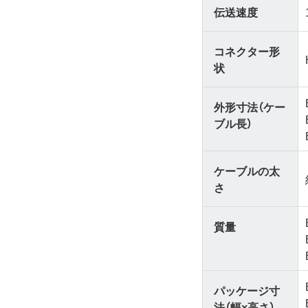
伝送速度
コネクター形
状
外形寸法（ケー
ブル長）
ケーブルの太
さ
質量
パッケージ寸
法（幅×高さ）