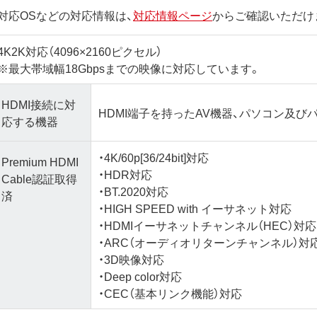
対応OSなどの対応情報は、
対応情報ページ
からご確認いただけ
4K2K対応（4096×2160ピクセル）
※最大帯域幅18Gbpsまでの映像に対応しています。
HDMI接続に対
HDMI端子を持ったAV機器、パソコン及び
応する機器
・4K/60p[36/24bit]対応
Premium HDMI
・HDR対応
Cable認証取得
・BT.2020対応
済
・HIGH SPEED with イーサネット対応
・HDMIイーサネットチャンネル（HEC）対応
・ARC（オーディオリターンチャンネル）対
・3D映像対応
・Deep color対応
・CEC（基本リンク機能）対応