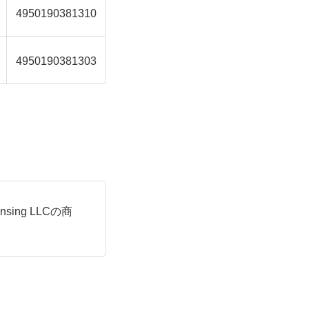
4950190381310
4950190381303
ensing LLCの商