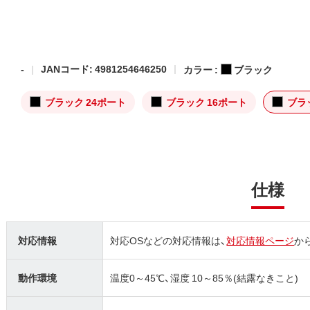
-
JANコード: 4981254646250
カラー :
ブラック
ブラック 24ポート
ブラック 16ポート
ブラ
仕様
対応情報
対応OSなどの対応情報は、
対応情報ページ
か
動作環境
温度0～45℃、湿度 10～85％(結露なきこと)