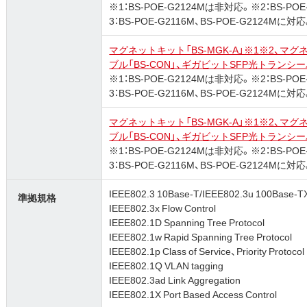
※1：BS-POE-G2124Mは非対応。※2：BS
3：BS-POE-G2116M、BS-POE-G2124Mに対
マグネットキット「BS-MGK-A」※1※2、マグ
ブル「BS-CON」、ギガビットSFP光トランシーバ「B
※1：BS-POE-G2124Mは非対応。※2：BS
3：BS-POE-G2116M、BS-POE-G2124Mに対
マグネットキット「BS-MGK-A」※1※2、マグ
ブル「BS-CON」、ギガビットSFP光トランシーバ「B
※1：BS-POE-G2124Mは非対応。※2：BS
3：BS-POE-G2116M、BS-POE-G2124Mに対
IEEE802.3 10Base-T/IEEE802.3u 100Base-T
準拠規格
IEEE802.3x Flow Control
IEEE802.1D Spanning Tree Protocol
IEEE802.1w Rapid Spanning Tree Protocol
IEEE802.1p Class of Service、Priority Protocol
IEEE802.1Q VLAN tagging
IEEE802.3ad Link Aggregation
IEEE802.1X Port Based Access Control