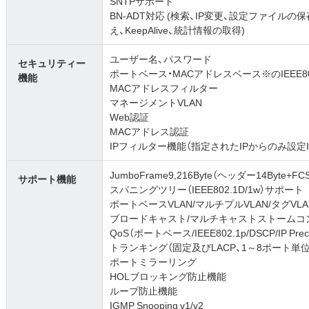
SNTPサポート
BN-ADT対応 (検索、IP変更、設定ファイ
え、KeepAlive、統計情報の取得)
ユーザー名、パスワード
セキュリティー
ポートベース・MACアドレスベース※のIEEE802.1
機能
MACアドレスフィルター
マネージメントVLAN
Web認証
MACアドレス認証
IPフィルター機能（指定されたIPからのみ設定I
JumboFrame9,216Byte（ヘッダー14Byte+
サポート機能
スパニングツリー（IEEE802.1D/1w）サポート
ポートベースVLAN/マルチプルVLAN/タグVLAN（
ブロードキャスト/マルチキャストストームコ
QoS（ポートベース/IEEE802.1p/DSCP/IP Pre
トランキング（固定及びLACP、1～8ポート単
ポートミラーリング
HOLブロッキング防止機能
ループ防止機能
IGMP Snooping v1/v2