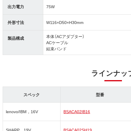
出力電力
75W
外形寸法
W116×D50×H30mm
本体（ACアダプター）
製品構成
ACケーブル
結束バンド
ラインナッ
スペック
型番
lenovo/IBM，16V
BSACA02IB16
SHARP，19V
BSACA02SH19