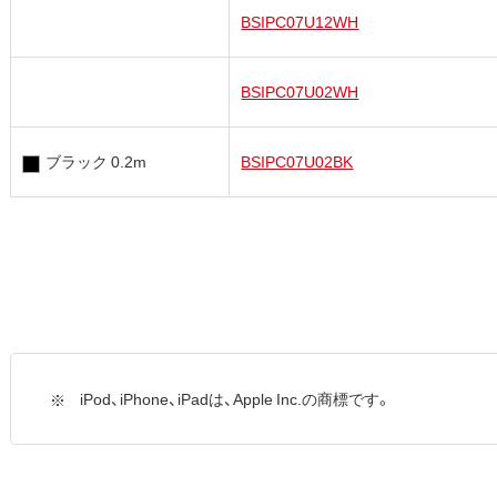
BSIPC07U12WH
BSIPC07U02WH
ブラック 0.2m
BSIPC07U02BK
iPod、iPhone、iPadは、Apple Inc.の商標です。