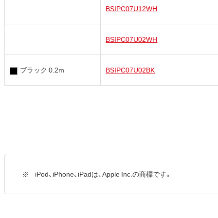
BSIPC07U12WH
BSIPC07U02WH
ブラック 0.2m
BSIPC07U02BK
iPod、iPhone、iPadは、Apple Inc.の商標です。