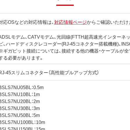
対応OSなどの対応情報は、
対応情報ページ
からご確認いただけ
ADSLモデム、CATVモデム、光回線(FTTH超高速光インターネ
ビ、ハードディスクレコーダー(RJ-45コネクター搭載機種)、INS64
※ギガビット接続については、接続する他の機器・ケーブルが全
する必要があります。
RJ-45スリムコネクター（高性能プルアップ方式）
BSLS7NU05BL：0.5m
BSLS7NU10BL：1m
BSLS7NU20BL：2m
BSLS7NU30BL：3m
BSLS7NU50BL：5m
BSLS7NU100BL：10m
BSLS7NU150BL：15m