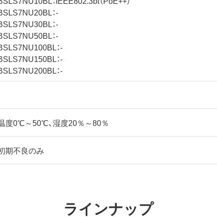
BSLS7NU10BL：IEEE802.3bt（PoE++）
BSLS7NU20BL：-
BSLS7NU30BL：-
BSLS7NU50BL：-
BSLS7NU100BL：-
BSLS7NU150BL：-
BSLS7NU200BL：-
-
温度0℃～50℃、湿度20％～80％
初期不良のみ
ラインナップ