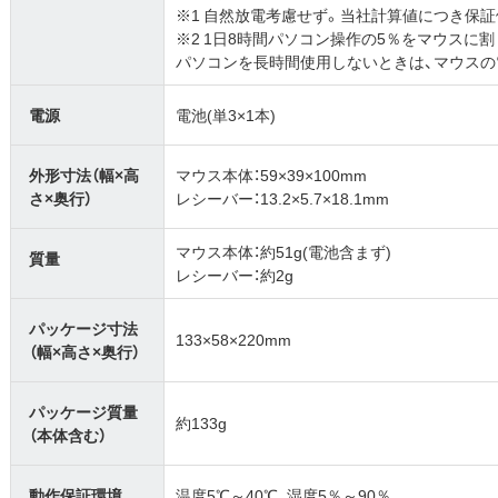
※1 自然放電考慮せず。当社計算値につき保
※2 1日8時間パソコン操作の5％をマウスに
パソコンを長時間使用しないときは、マウスの
電源
電池(単3×1本)
外形寸法（幅×高
マウス本体：59×39×100mm
さ×奥行）
レシーバー：13.2×5.7×18.1mm
マウス本体：約51g(電池含まず)
質量
レシーバー：約2g
パッケージ寸法
133×58×220mm
（幅×高さ×奥行）
パッケージ質量
約133g
（本体含む）
動作保証環境
温度5℃～40℃、湿度5％～90％