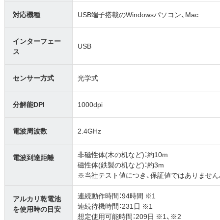
対応機種
USB端子搭載のWindowsパソコン、Mac
インターフェー
USB
ス
センサー方式
光学式
分解能DPI
1000dpi
電波周波数
2.4GHz
非磁性体(木の机など)：約10m
電波到達距離
磁性体(鉄製の机など)：約3m
※当社テスト値につき、保証値ではありません
連続動作時間：94時間 ※1
アルカリ乾電池
連続待機時間：231日 ※1
を使用時の目安
想定使用可能時間：209日 ※1、※2