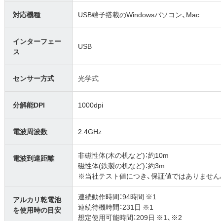
対応機種
USB端子搭載のWindowsパソコン、Mac
インターフェー
USB
ス
センサー方式
光学式
分解能DPI
1000dpi
電波周波数
2.4GHz
非磁性体(木の机など)：約10m
電波到達距離
磁性体(鉄製の机など)：約3m
※当社テスト値につき、保証値ではありません
連続動作時間：94時間 ※1
アルカリ乾電池
連続待機時間：231日 ※1
を使用時の目安
想定使用可能時間：209日 ※1、※2