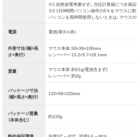
※1 自然放電考慮せず。当社計算値につき保
※2 1日8時間パソコン操作の5％をマウスに
パソコンを長時間使用しないときは、マウスの
電源
電池(単3×1本)
外形寸法（幅×高
マウス本体：59×39×100mm
さ×奥行）
レシーバー：13.2×5.7×18.1mm
マウス本体：約51g(電池含まず)
質量
レシーバー：約2g
パッケージ寸法
133×58×220mm
（幅×高さ×奥行）
パッケージ質量
約133g
（本体含む）
動作保証環境
温度5℃～40℃、湿度5％～90％