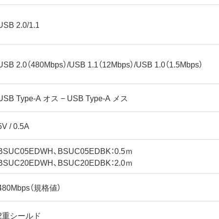
USB 2.0/1.1
USB 2.0（480Mbps）/USB 1.1（12Mbps）/USB 1.0（1.5Mbps）
USB Type-A オス − USB Type-A メス
5V / 0.5A
BSUC05EDWH、BSUC05EDBK：0.5ｍ
BSUC20EDWH、BSUC20EDBK：2.0ｍ
480Mbps（規格値）
2重シールド