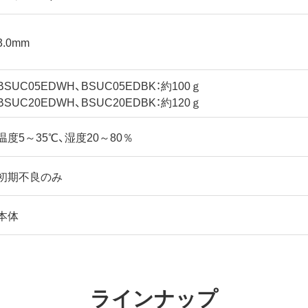
3.0mm
BSUC05EDWH、BSUC05EDBK：約100ｇ
BSUC20EDWH、BSUC20EDBK：約120ｇ
温度5～35℃、湿度20～80％
初期不良のみ
本体
ラインナップ