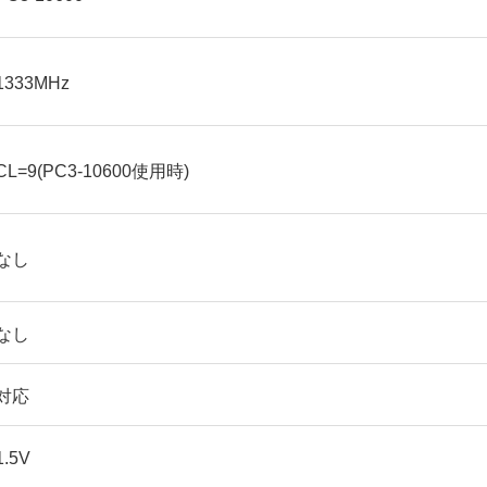
1333MHz
CL=9(PC3-10600使用時)
なし
なし
対応
1.5V