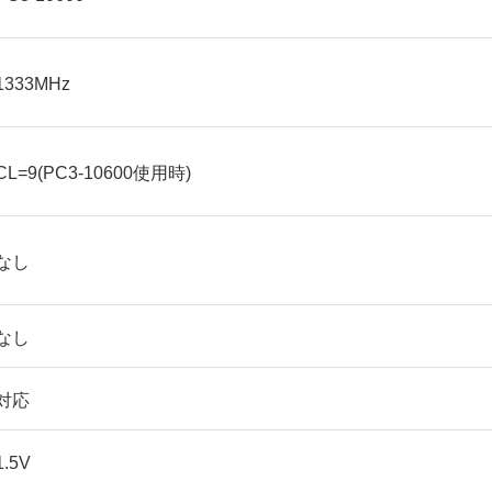
1333MHz
CL=9(PC3-10600使用時)
なし
なし
対応
1.5V