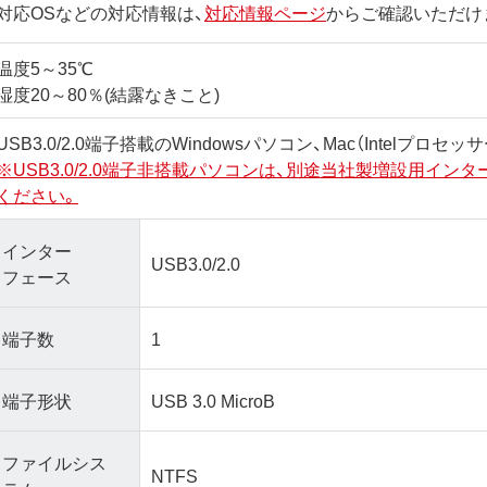
対応OSなどの対応情報は、
対応情報ページ
からご確認いただけ
温度5～35℃
湿度20～80％(結露なきこと)
USB3.0/2.0端子搭載のWindowsパソコン、Mac（Intelプロセ
※USB3.0/2.0端子非搭載パソコンは、別途当社製増設用イン
ください。
インター
USB3.0/2.0
フェース
端子数
1
端子形状
USB 3.0 MicroB
ファイルシス
NTFS