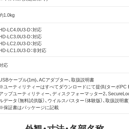
約1.0kg
HD-LC4.0U3-D：対応
HD-LC3.0U3-D：対応
HD-LC2.0U3-D：対応
HD-LC1.0U3-D：非対応
対応
USBケーブル(1m)、ACアダプター、取扱説明書
※ユーティリティーはすべてダウンロードにて提供(ターボPC EX2
アップユーティリティー、ディスクフォーマッター2、SecureLock
ルデータ（無料試供版）、ウイルスバスター（体験版）、取扱説明書
※保証書はパッケージに記載
外観・寸法・各部名称