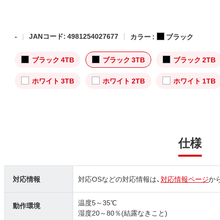
-
JANコード: 4981254027677
カラー :
ブラック
ブラック 4TB
ブラック 3TB
ブラック 2TB
ホワイト 3TB
ホワイト 2TB
ホワイト 1TB
仕様
対応情報
対応OSなどの対応情報は、
対応情報ページ
か
温度5～35℃
動作環境
湿度20～80％(結露なきこと)