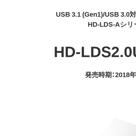
USB 3.1 (Gen1)/USB 3
HD-LDS-Aシ
HD-LDS2.0
発売時期：2018年