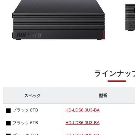
ラインナッ
スペック
型番
ブラック 8TB
HD-LDS8.0U3-BA
ブラック 6TB
HD-LDS6.0U3-BA