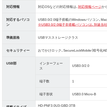
対応情報
対応OSなどの対応情報は、
対応情報ページ
か
対応するパソコ
USB3.0/2.0端子搭載のWindowsパソコン、M
ン
※USB3.0/2.0端子非搭載パソコンは、別
準拠規格
USBマスストレージクラス
セキュリティー
おでかけロック、SecureLockMobile（暗号化A
USB部
インターフェー
USB3.0/2.0
ス
端子数
1
端子形状
USB3.0 Micro-B
HD-PNF3.0U3-GBD:3TB
搭載ドライブ