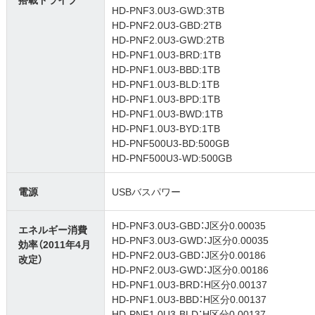
HD-PNF3.0U3-GWD:3TB
HD-PNF2.0U3-GBD:2TB
HD-PNF2.0U3-GWD:2TB
HD-PNF1.0U3-BRD:1TB
HD-PNF1.0U3-BBD:1TB
HD-PNF1.0U3-BLD:1TB
HD-PNF1.0U3-BPD:1TB
HD-PNF1.0U3-BWD:1TB
HD-PNF1.0U3-BYD:1TB
HD-PNF500U3-BD:500GB
HD-PNF500U3-WD:500GB
電源
USBバスパワー
HD-PNF3.0U3-GBD：J区分0.00035
エネルギー消費
HD-PNF3.0U3-GWD：J区分0.00035
効率（2011年4月
HD-PNF2.0U3-GBD：J区分0.00186
改定）
HD-PNF2.0U3-GWD：J区分0.00186
HD-PNF1.0U3-BRD：H区分0.00137
HD-PNF1.0U3-BBD：H区分0.00137
HD-PNF1.0U3-BLD：H区分0.00137