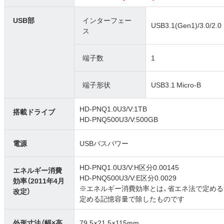
USB部
インターフェー
USB3.1(Gen1)/3.0/2.0
ス
端子数
1
端子形状
USB3.1 Micro-B
HD-PNQ1.0U3/V:1TB
搭載ドライブ
HD-PNQ500U3/V:500GB
電源
USBバスパワー
HD-PNQ1.0U3/V:H区分0.00145
エネルギー消費
HD-PNQ500U3/V:E区分0.0029
効率（2011年4月
※エネルギー消費効率とは、省エネ法で定め
改定）
定める記憶容量で除したものです
外形寸法（幅×高
79.5×21.5×115mm