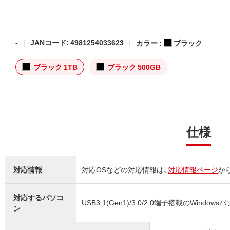
-
JANコード: 4981254033623
カラー :
ブラック
ブラック 1TB
ブラック 500GB
仕様
対応情報
対応OSなどの対応情報は、
対応情報ページ
か
対応するパソコ
USB3.1(Gen1)/3.0/2.0端子搭載のWindows
ン