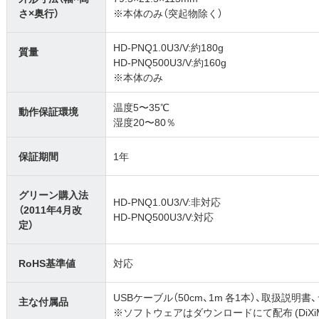
さ×奥行）
※本体のみ（突起物除く）
HD-PNQ1.0U3/V:約180g
質量
HD-PNQ500U3/V:約160g
※本体のみ
温度5〜35℃
動作保証環境
湿度20〜80％
保証期間
1年
グリーン購入法
HD-PNQ1.0U3/V:非対応
（2011年4月改
HD-PNQ500U3/V:対応
定）
RoHS基準値
対応
USBケーブル（50cm、1m 各1本）、取扱説明
主な付属品
※ソフトウェアはダウンロードにて配布 (DiXiM SeeQV