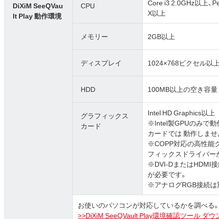
Core i3 2.0GHz以上、P
DiXiM SeeQVau
CPU
X以上
lt Play 動作環境
メモリー
2GB以上
ディスプレイ
1024×768ピクセル以
HDD
100MB以上の空き容量
Intel HD Graphics以上
グラフィックス
※Intel製GPUのみで
カード
カードでは 動作しませ
※COPP対応の高性能
フィックスドライバー
※DVI-DまたはHDM
が必要です。
※アナログRGB接続
お使いのパソコンが対応しているかを調べる
>>DiXiM SeeQVault Play環境確認ツー