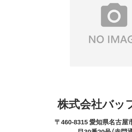
株式会社バッ
〒460-8315 愛知県名
目30番20号（赤門