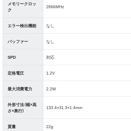
メモリークロッ
2666MHz
ク
エラー検出機能
なし
バッファー
なし
SPD
対応
定格電圧
1.2V
最大消費電力
2.2W
外形寸法（幅×高
133.4×31.3×1.4mm
さ×奥行）
質量
22g